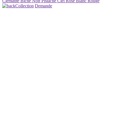
Clématite
Biche
Noir
Pistache
Ciel
Rosé
Blanc
Rouge
Collection
Demande