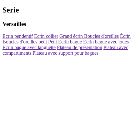
Serie
Versailles
Ecrin pendentif
Ecrin collier
Grand écrin Boucles d'oreilles
Écrin
Boucles d'oreilles petit
Petit Ecrin bague
Ecrin bague avec joues
Ecrin bague avec languette
Plateau de présentation
Plateau avec
compartiments
Plateau avec support pour bagues