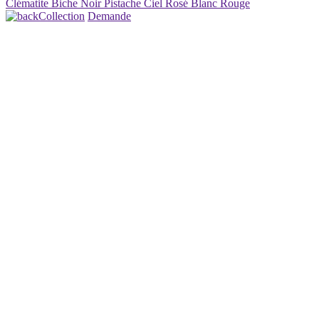
Clématite
Biche
Noir
Pistache
Ciel
Rosé
Blanc
Rouge
Collection
Demande