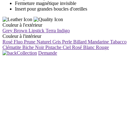
Fermeture magnétique invisible
Insert pour grandes boucles d'oreilles
Couleur à l'extérieur
Grey Brown
Lipstick
Terra
Indigo
Couleur à l'intérieur
Rosé Fluo
Prune
Naturel
Gris Perle
Billard
Mandarine
Tabacco
Clématite
Biche
Noir
Pistache
Ciel
Rosé
Blanc
Rouge
Collection
Demande