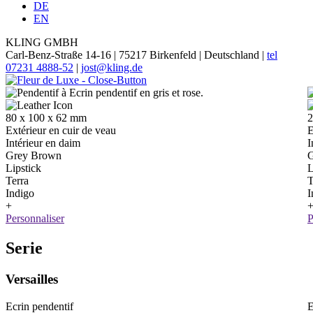
DE
EN
KLING GMBH
Carl-Benz-Straße 14-16 | 75217 Birkenfeld | Deutschland |
tel
07231 4888-52
|
jost@kling.de
80 x 100 x 62 mm
2
Extérieur en cuir de veau
E
Intérieur en daim
I
Grey Brown
G
Lipstick
L
Terra
T
Indigo
I
+
Personnaliser
P
Serie
Versailles
Ecrin pendentif
E